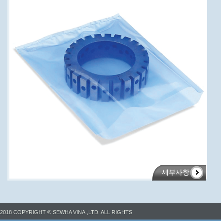
세부사항
2018 COPYRIGHT © SEWHA VINA.,LTD. ALL RIGHTS